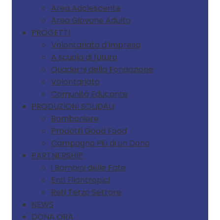
Area Adolescente
Area Giovane Adulto
PROGETTI
Volontariato d’impresa
A scuola di futuro
Quaderni della Fondazione
Volontariato
Comunità Educante
PRODUZIONI SOLIDALI
Bomboniere
Prodotti Good Food
Campagna Più di un Dono
PARTNERSHIP
i Bambini delle Fate
Enti Filantropici
Reti Terzo Settore
NEWS
DONA ORA