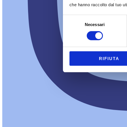
che hanno raccolto dal tuo uti
Selezione
Necessari
del
consenso
RIFIUTA