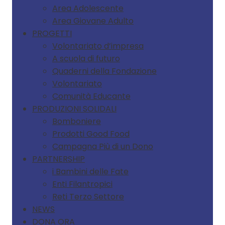
Area Adolescente
Area Giovane Adulto
PROGETTI
Volontariato d’impresa
A scuola di futuro
Quaderni della Fondazione
Volontariato
Comunità Educante
PRODUZIONI SOLIDALI
Bomboniere
Prodotti Good Food
Campagna Più di un Dono
PARTNERSHIP
i Bambini delle Fate
Enti Filantropici
Reti Terzo Settore
NEWS
DONA ORA