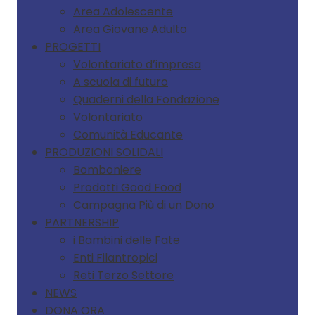
Area Adolescente
Area Giovane Adulto
PROGETTI
Volontariato d’impresa
A scuola di futuro
Quaderni della Fondazione
Volontariato
Comunità Educante
PRODUZIONI SOLIDALI
Bomboniere
Prodotti Good Food
Campagna Più di un Dono
PARTNERSHIP
i Bambini delle Fate
Enti Filantropici
Reti Terzo Settore
NEWS
DONA ORA