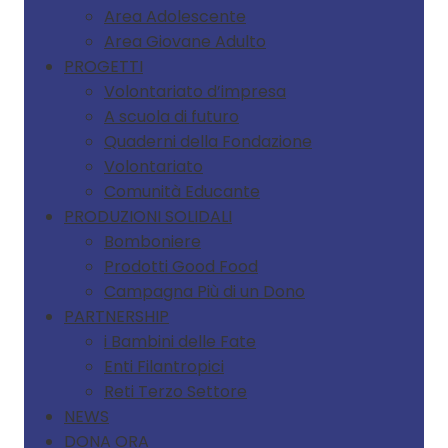
Area Adolescente
Area Giovane Adulto
PROGETTI
Volontariato d’impresa
A scuola di futuro
Quaderni della Fondazione
Volontariato
Comunità Educante
PRODUZIONI SOLIDALI
Bomboniere
Prodotti Good Food
Campagna Più di un Dono
PARTNERSHIP
i Bambini delle Fate
Enti Filantropici
Reti Terzo Settore
NEWS
DONA ORA